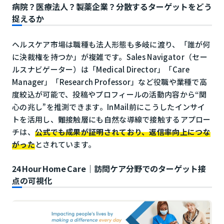
病院？医療法人？製薬企業？分散するターゲットをどう
捉えるか
ヘルスケア市場は職種も法人形態も多岐に渡り、「誰が何
に決裁権を持つか」が複雑です。Sales Navigator（セー
ルスナビゲーター）は「Medical Director」「Care
Manager」「Research Professor」など役職や業種で高
度絞込が可能で、投稿やプロフィールの活動内容から“関
心の兆し”を推測できます。InMail前にこうしたインサイ
トを活用し、難接触層にも自然な導線で接触するアプロー
チは、
公式でも成果が証明されており、返信率向上につな
がった
とされています。
24 Hour Home Care｜訪問ケア分野でのターゲット接
点の可視化