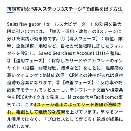
再現可能な“導入ステップ3ステージ”で成果を出す方法
Sales Navigator（セールスナビゲーター）の効果を最大
限に引き出すには、「導入・運用・改善」の3ステージに
分けた実践が効果的です。①【導入フェーズ】：職位、業
種、企業規模、地域など、自社の営業戦略に即したフィル
ターを設計し、Saved SearchesとAccount Listsを整備。
②【運用フェーズ】：保存したリードやアカウントのイン
サイト（投稿、閲覧履歴、接点など）をもとに、温度感の
高いタイミングでInMail送信。CRMとの連携があれば進捗
追跡も容易になります。③【改善フェーズ】：反応率や商
談化率をチームでレビューし、テンプレート文面や検索条
件をPDCAサイクルで見直し。MicrosoftやFacilicomの事
例では、この
3ステージ運用によってリード管理が洗練さ
れ、組織として継続的な成果
を上げています。単なるツー
ル活用ではなく、「プロセスとして育てる」視点が成果に
直結します。