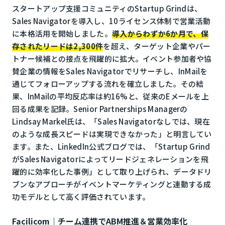
スタートアップ支援コミュニティのStartup Grindは、
Sales Navigatorを導入し、10ライセンス体制で営業活動
に本格活用を開始しました。
導入からわずか6か月で、保
存されたリードは2,300件
を超え、ターゲット企業やパー
トナー候補との接点を飛躍的に拡大。イベント参加者や協
賛企業の情報をSales Navigatorでリサーチし、InMailを
通じてフォローアップする流れを確立しました。その結
果、InMailの平均反応率は約16%と、従来のEメールを上
回る成果を記録。Senior Partnerships Managerの
Lindsay Markel氏は、「Sales Navigatorなしでは、現在
のような成長スピードは実現できなかった」と明言してい
ます。また、LinkedIn公式ブログでは、「Startup Grind
がSales Navigatorによってリードジェネレーションを飛
躍的に効率化した事例」として取り上げられ、データドリ
ブンなアプローチがイベントマーケティングと連動する成
功モデルとして高く評価されています。
Facilicom｜チーム連携でABM推進＆営業効率化