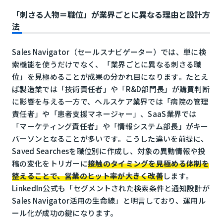
「刺さる人物＝職位」が業界ごとに異なる理由と設計方
法
Sales Navigator（セールスナビゲーター）では、単に検
索機能を使うだけでなく、「業界ごとに異なる刺さる職
位」を見極めることが成果の分かれ目になります。たとえ
ば製造業では「技術責任者」や「R&D部門長」が購買判断
に影響を与える一方で、ヘルスケア業界では「病院の管理
責任者」や「患者支援マネージャー」、SaaS業界では
「マーケティング責任者」や「情報システム部長」がキー
パーソンとなることが多いです。こうした違いを前提に、
Saved Searchesを職位別に作成し、対象の異動情報や投
稿の変化をトリガーに
接触のタイミングを見極める体制を
整えることで、営業のヒット率が大きく改善
します。
LinkedIn公式も「セグメントされた検索条件と通知設計が
Sales Navigator活用の生命線」と明言しており、運用ル
ール化が成功の鍵になります。