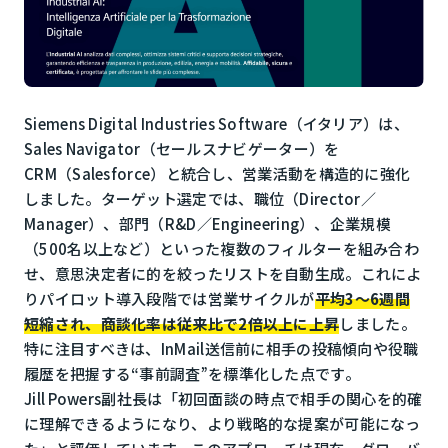
Siemens Digital Industries Software
（イタリア）は、
Sales Navigator（セールスナビゲーター）を
CRM（Salesforce）と統合し、営業活動を構造的に強化
しました。ターゲット選定では、職位（Director／
Manager）、部門（R&D／Engineering）、企業規模
（500名以上など）といった複数のフィルターを組み合わ
せ、意思決定者に的を絞ったリストを自動生成。これによ
りパイロット導入段階では営業サイクルが
平均3〜6週間
短縮され、商談化率は従来比で2倍以上に上昇
しました。
特に注目すべきは、InMail送信前に相手の投稿傾向や役職
履歴を把握する“事前調査”を標準化した点です。
Jill Powers副社長は「初回面談の時点で相手の関心を的確
に理解できるようになり、より戦略的な提案が可能になっ