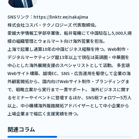
SNSリンク：
https://linktr.ee/nakajima
株式会社コスパ・テクノロジーズ 代表取締役。
愛媛大学情報工学部卒業後、船井電機にて中国駐在し5,000人規
模の組織管理とウォルマート向け海外営業を担当。
上海で起業し通算10年の中国ビジネス経験を持つ。Web制作・
デジタルマーケティング歴13年以上で現在は英語圏・中華圏を
中心とした海外展開支援のスペシャリストとして活動。 多言語
Webサイト構築、越境EC、SNS・広告運用を駆使して企業の海
外顧客開拓から、国内向けWebサイト制作・ブランディングま
で、戦略立案から実行まで一貫サポート。 海外ビジネスに関す
るセミナーやイベントに登壇するほか、SNS総フォロワー5万人
以上、中小機構海外販路開拓アドバイザーとして中小企業から
上場企業まで幅広く支援実績を持つ。
関連コラム