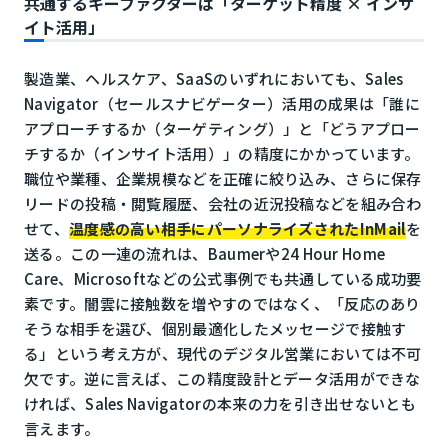
共通するキーファクターは「ターゲット精度 × インサ
イト活用」
製造業、ヘルスケア、SaaSのいずれにおいても、Sales
Navigator（セールスナビゲーター）活用の成果は「誰に
アプローチするか（ターゲティング）」と「どうアプロー
チするか（インサイト活用）」の精度にかかっています。
職位や業種、企業規模などを正確に絞り込み、さらに保存
リードの投稿・閲覧履歴、会社の近況投稿などを組み合わ
せて、
温度感の高い相手にパーソナライズされたInMail
を
送る。この一連の流れは、Baumerや24 Hour Home
Care、Microsoftなどの公式事例でも共通している成功要
素です。闇雲に接触数を増やすのではなく、「反応のあり
そうな相手を選び、個別最適化したメッセージで接触す
る」という考え方が、現代のデジタル営業においては不可
欠です。逆に言えば、この精度設計とデータ活用ができな
ければ、Sales Navigatorの本来の力を引き出せないとも
言えます。