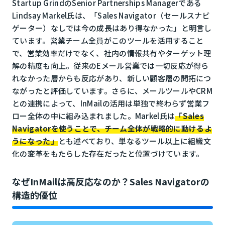
Startup GrindのSenior Partnerships Managerである
Lindsay Markel氏は、「Sales Navigator（セールスナビ
ゲーター）なしでは今の成長はあり得なかった」と明言し
ています。営業チーム全員がこのツールを活用すること
で、営業効率だけでなく、社内の情報共有やターゲット理
解の精度も向上。従来のEメール営業では一切反応が得ら
れなかった層からも反応があり、新しい顧客層の開拓につ
ながったと評価しています。さらに、メールツールやCRM
との連携によって、InMailの活用は単独で終わらず営業フ
ロー全体の中に組み込まれました。Markel氏は
「Sales
Navigatorを使うことで、チーム全体が戦略的に動けるよ
うになった」
とも述べており、単なるツール以上に組織文
化の変革をもたらした存在だったと位置づけています。
なぜInMailは高反応なのか？Sales Navigatorの
構造的優位