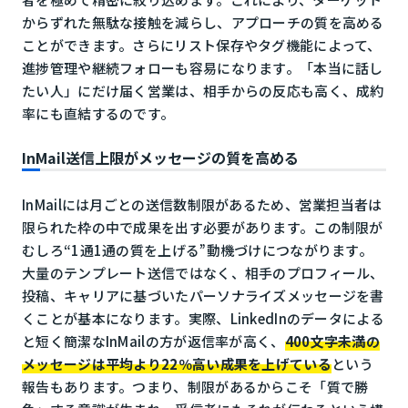
からずれた無駄な接触を減らし、アプローチの質を高める
ことができます。さらにリスト保存やタグ機能によって、
進捗管理や継続フォローも容易になります。「本当に話し
たい人」にだけ届く営業は、相手からの反応も高く、成約
率にも直結するのです。
InMail送信上限がメッセージの質を高める
InMailには月ごとの送信数制限があるため、営業担当者は
限られた枠の中で成果を出す必要があります。この制限が
むしろ“1通1通の質を上げる”動機づけにつながります。
大量のテンプレート送信ではなく、相手のプロフィール、
投稿、キャリアに基づいたパーソナライズメッセージを書
くことが基本になります。実際、LinkedInのデータによる
と短く簡潔なInMailの方が返信率が高く、
400文字未満の
メッセージは平均より22％高い成果を上げている
という
報告もあります。つまり、制限があるからこそ「質で勝