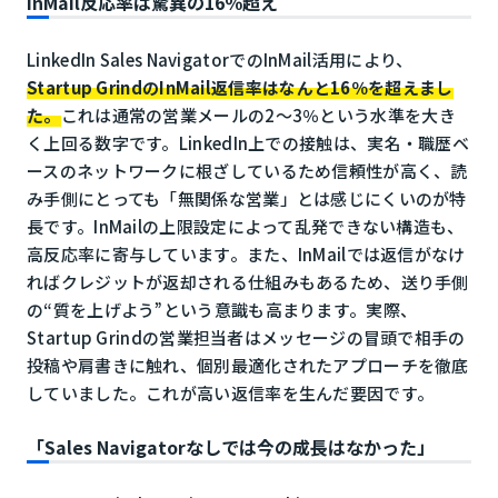
InMail反応率は驚異の16％超え
LinkedIn Sales NavigatorでのInMail活用により、
Startup GrindのInMail返信率はなんと16％を超えまし
た。
これは通常の営業メールの2〜3％という水準を大き
く上回る数字です。LinkedIn上での接触は、実名・職歴ベ
ースのネットワークに根ざしているため信頼性が高く、読
み手側にとっても「無関係な営業」とは感じにくいのが特
長です。InMailの上限設定によって乱発できない構造も、
高反応率に寄与しています。また、InMailでは返信がなけ
ればクレジットが返却される仕組みもあるため、送り手側
の“質を上げよう”という意識も高まります。実際、
Startup Grindの営業担当者はメッセージの冒頭で相手の
投稿や肩書きに触れ、個別最適化されたアプローチを徹底
していました。これが高い返信率を生んだ要因です。
「Sales Navigatorなしでは今の成長はなかった」