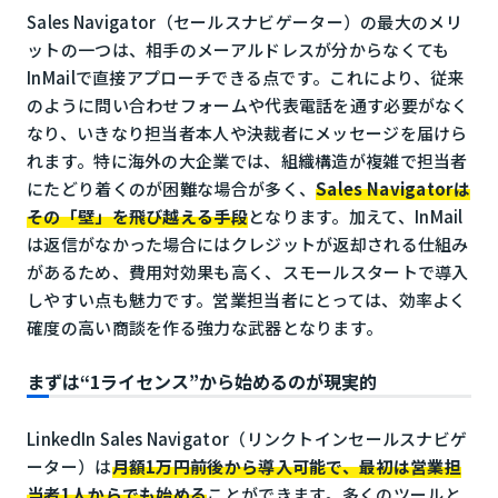
Sales Navigator（セールスナビゲーター）の最大のメリ
ットの一つは、相手のメーアルドレスが分からなくても
InMailで直接アプローチできる点です。これにより、従来
のように問い合わせフォームや代表電話を通す必要がなく
なり、いきなり担当者本人や決裁者にメッセージを届けら
れます。特に海外の大企業では、組織構造が複雑で担当者
にたどり着くのが困難な場合が多く、
Sales Navigatorは
その「壁」を飛び越える手段
となります。加えて、InMail
は返信がなかった場合にはクレジットが返却される仕組み
があるため、費用対効果も高く、スモールスタートで導入
しやすい点も魅力です。営業担当者にとっては、効率よく
確度の高い商談を作る強力な武器となります。
まずは“1ライセンス”から始めるのが現実的
LinkedIn Sales Navigator（リンクトインセールスナビゲ
ーター）は
月額1万円前後から導入可能で、最初は営業担
当者1人からでも始める
ことができます。多くのツールと