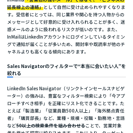
延長線上の連絡」
として自然に受け止められやすくなりま
す。受信者にとっては、同じ業界や関心を持つ人物からの
メッセージとして好意的に受け入れられることが多く、迷
惑メールのように扱われるリスクが低いのです。また、
InMailはLinkedInアカウントにログインしているタイミン
グで通知が届くことが多いため、開封率や既読率が他のチ
ャネルよりも高くなる傾向にあります。
Sales Navigatorのフィルターで“本当に会いたい人”を
絞れる
LinkedIn Sales Navigator（リンクトインセールスナビゲ
ーター）の強みは、豊富なフィルター検索により「今アプ
ローチすべき相手」を正確にリスト化できることです。た
とえば「製造業」「従業員数500人以上」「海外拠点責任
者」「購買部長」など、業種・規模・役職・勤務地・言語
など
50以上の検索条件を組み合わせる
ことで、営業対象
者を極めて精密に絞り込めます。これにより、ターゲット