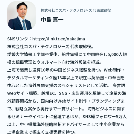
株式会社コスパ・テクノロジ-ズ 代表取締役
中島 嘉一
SNSリンク：
https://linktr.ee/nakajima
株式会社コスパ・テクノロジーズ 代表取締役。
愛媛大学情報工学部卒業後、船井電機にて中国駐在し5,000人規
模の組織管理とウォルマート向け海外営業を担当。
上海で起業し通算10年の中国ビジネス経験を持つ。Web制作・
デジタルマーケティング歴13年以上で現在は英語圏・中華圏を
中心とした海外展開支援のスペシャリストとして活動。 多言語
Webサイト構築、越境EC、SNS・広告運用を駆使して企業の海
外顧客開拓から、国内向けWebサイト制作・ブランディングま
で、戦略立案から実行まで一貫サポート。 海外ビジネスに関す
るセミナーやイベントに登壇するほか、SNS総フォロワー5万人
以上、中小機構海外販路開拓アドバイザーとして中小企業から
上場企業まで幅広く支援実績を持つ。