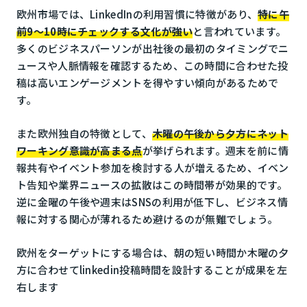
欧州市場では、LinkedInの利用習慣に特徴があり、
特に午
前9〜10時にチェックする文化が強い
と言われています。
多くのビジネスパーソンが出社後の最初のタイミングでニ
ュースや人脈情報を確認するため、この時間に合わせた投
稿は高いエンゲージメントを得やすい傾向があるためで
す。
また欧州独自の特徴として、
木曜の午後から夕方にネット
ワーキング意識が高まる点
が挙げられます。週末を前に情
報共有やイベント参加を検討する人が増えるため、イベン
ト告知や業界ニュースの拡散はこの時間帯が効果的です。
逆に金曜の午後や週末はSNSの利用が低下し、ビジネス情
報に対する関心が薄れるため避けるのが無難でしょう。
欧州をターゲットにする場合は、朝の短い時間か木曜の夕
方に合わせてlinkedin投稿時間を設計することが成果を左
右します