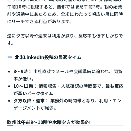
午前10時に投稿すると、西部ではまだ午前7時。朝の始業
前や通勤中にあたるため、全米にわたって幅広い層に同時
にリーチできる利点があります。
逆に夕方以降や週末は利用が減り、反応率も低下しがちで
す。
北米LinkedIn投稿の最適タイム
8〜9時：
出社直後でメールや会議準備に追われ、閲覧
率が低い。
10〜11時：
情報収集・人脈確認の時間帯で、
最も反応
が高いピークタイム
。
夕方以降・週末：
業務外の時間帯となり、利用・エン
ゲージメントが減少。
欧州は午前9〜10時や木曜夕方が効果的