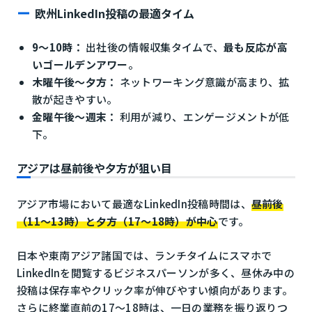
欧州LinkedIn投稿の最適タイム
9〜10時：
出社後の情報収集タイムで、
最も反応が高
いゴールデンアワー
。
木曜午後〜夕方：
ネットワーキング意識が高まり、拡
散が起きやすい。
金曜午後〜週末：
利用が減り、エンゲージメントが低
下。
アジアは昼前後や夕方が狙い目
アジア市場において最適なLinkedIn投稿時間は、
昼前後
（11〜13時）と夕方（17〜18時）が中心
です。
日本や東南アジア諸国では、ランチタイムにスマホで
LinkedInを閲覧するビジネスパーソンが多く、昼休み中の
投稿は保存率やクリック率が伸びやすい傾向があります。
さらに終業直前の17〜18時は、一日の業務を振り返りつ