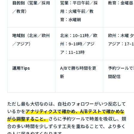
目的別
（営業／採用
営業：平日午前／採
教育：金曜昼
／教育）
用：火曜午前／教
育：水曜朝
地域別
（北米／欧州
北米：10–11時／欧
欧州：木曜 
／アジア）
州：9–10時／アジ
アジア：17–
ア：11–13時
運用Tips
A/Bで勝ち時間を更
予約ツールで
新
間配信
ただし最も大切なのは、自社のフォロワーがいつ反応して
いるかを
アナリティクスで確かめ、A/Bテストで確かめな
がら調整すること。
さらに予約ツールで時差を吸収し、競
合の多い時間を少しずらす工夫を重ねることで、より多く
の人に届きやすくなります。