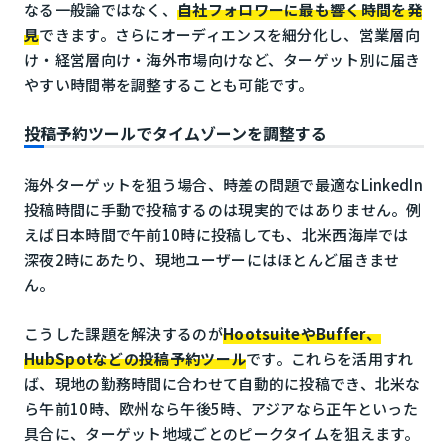
なる一般論ではなく、
自社フォロワーに最も響く時間を発
見
できます。さらにオーディエンスを細分化し、営業層向
け・経営層向け・海外市場向けなど、ターゲット別に届き
やすい時間帯を調整することも可能です。
投稿予約ツールでタイムゾーンを調整する
海外ターゲットを狙う場合、時差の問題で最適なLinkedIn
投稿時間に手動で投稿するのは現実的ではありません。例
えば日本時間で午前10時に投稿しても、北米西海岸では
深夜2時にあたり、現地ユーザーにはほとんど届きませ
ん。
こうした課題を解決するのが
HootsuiteやBuffer、
HubSpotなどの投稿予約ツール
です。これらを活用すれ
ば、現地の勤務時間に合わせて自動的に投稿でき、北米な
ら午前10時、欧州なら午後5時、アジアなら正午といった
具合に、ターゲット地域ごとのピークタイムを狙えます。