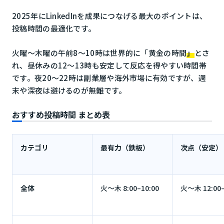
2025年にLinkedInを成果につなげる最大のポイントは、
投稿時間の最適化です。
火曜〜木曜の午前8〜10時は世界的に「黄金の時間
」
とさ
れ、昼休みの12〜13時も安定して反応を得やすい時間帯
です。夜20〜22時は副業層や海外市場に有効ですが、週
末や深夜は避けるのが無難です。
おすすめ投稿時間 まとめ表
カテゴリ
最有力（鉄板）
次点（安定）
全体
火〜木 8:00–10:00
火〜木 12:00–