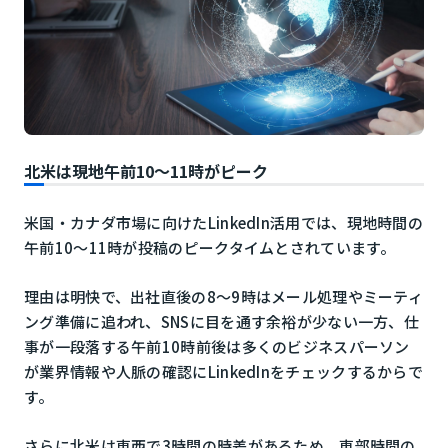
北米は現地午前10〜11時がピーク
米国・カナダ市場に向けたLinkedIn活用では、現地時間の
午前10〜11時が投稿のピークタイムとされています。
理由は明快で、出社直後の8〜9時はメール処理やミーティ
ング準備に追われ、SNSに目を通す余裕が少ない一方、仕
事が一段落する午前10時前後は多くのビジネスパーソン
が業界情報や人脈の確認にLinkedInをチェックするからで
す。
さらに北米は東西で3時間の時差があるため、東部時間の