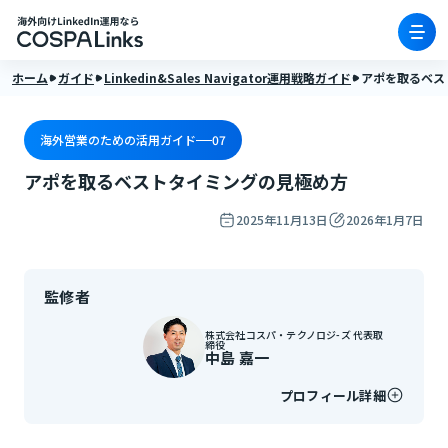
ホーム
ガイド
Linkedin&Sales Navigator運用戦略ガイド
アポを取るベス
海外営業のための活用ガイド
07
アポを取るベストタイミングの見極め方
2025年11月13日
2026年1月7日
監修者
株式会社コスパ・テクノロジ-ズ 代表取
締役
中島 嘉一
プロフィール詳細