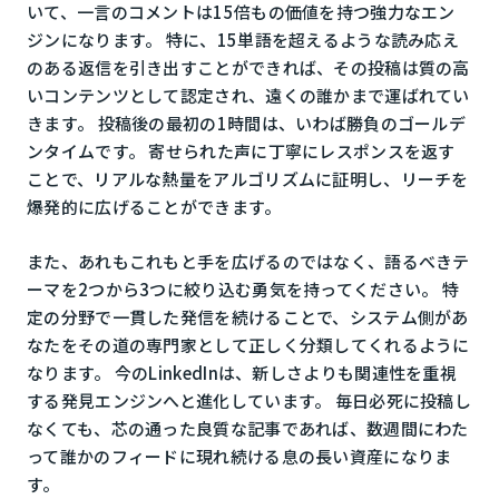
いて、一言のコメントは15倍もの価値を持つ強力なエン
ジンになります。 特に、15単語を超えるような読み応え
のある返信を引き出すことができれば、その投稿は質の高
いコンテンツとして認定され、遠くの誰かまで運ばれてい
きます。 投稿後の最初の1時間は、いわば勝負のゴールデ
ンタイムです。 寄せられた声に丁寧にレスポンスを返す
ことで、リアルな熱量をアルゴリズムに証明し、リーチを
爆発的に広げることができます。
また、あれもこれもと手を広げるのではなく、語るべきテ
ーマを2つから3つに絞り込む勇気を持ってください。 特
定の分野で一貫した発信を続けることで、システム側があ
なたをその道の専門家として正しく分類してくれるように
なります。 今のLinkedInは、新しさよりも関連性を重視
する発見エンジンへと進化しています。 毎日必死に投稿し
なくても、芯の通った良質な記事であれば、数週間にわた
って誰かのフィードに現れ続ける息の長い資産になりま
す。