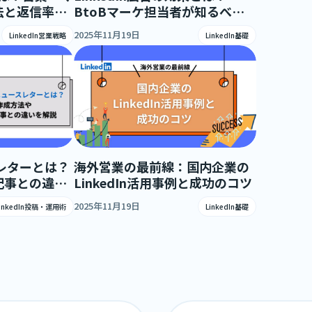
法と返信率を
BtoBマーケ担当者が知るべき
底解説
費用対効果と成功事例
2025年11月19日
LinkedIn営業戦略
LinkedIn基礎
ースレターとは？
海外営業の最前線：国内企業の
記事との違い
LinkedIn活用事例と成功のコツ
2025年11月19日
LinkedIn投稿・運用術
LinkedIn基礎