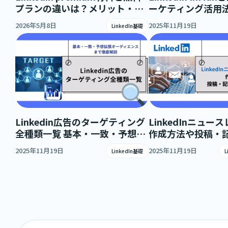
プランの違いは？メリット・料
ーケティング活用
金・機能などを解説
高める書き方を徹
2026年5月8日
2025年11月19日
LinkedIn基礎
Linkedin広告のターゲティング
LinkedInニュ
全種類一覧 基本・一致・予想拡
作成方法や投稿・
張オーディエンスまで徹底解説
を解説
2025年11月19日
2025年11月19日
LinkedIn基礎