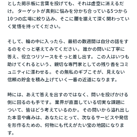
とした掲示板に言葉を投げても、それは虚空に消えるだ
け。 ターゲットが真剣に悩みを分かち合っている5つから
10つの広場に絞り込み、そこに腰を据えて深く関わってい
く覚悟を持ってください。
そして、輪の中に入ったら、最初の数週間は自分の話をす
るのをぐっと堪えてみてください。 誰かの問いに丁寧に
答え、役立つリソースをそっと差し出す。 この人はいつも
助けてくれるという、親切な専門家としての残り香をコミ
ュニティに漂わせる。 その無私のギブこそが、見えない
信頼の貯金を積み上げていく一番の近道になります。
時には、あえて答えを出すのではなく、問いを投げかける
側に回るのも手です。 業界が直面している切実な課題に
ついて、皆はどう考えているのか。 その問いから溢れ出し
た本音や痛みは、あなたにとって、次なるサービスや発信
を形作るための、何物にも代えがたい宝の地図になりま
す。