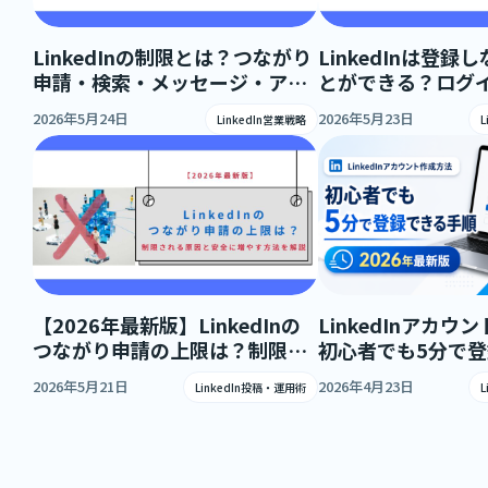
LinkedInの制限とは？つながり
LinkedInは登
申請・検索・メッセージ・アカ
とができる？ログ
ウント制限と営業利用の注意点
える範囲と足跡の
2026年5月24日
2026年5月23日
LinkedIn営業戦略
【2026年最新版】LinkedInの
LinkedInアカ
つながり申請の上限は？制限さ
初心者でも5分で
れる原因と安全に増やす方法を
順【2026年最新版
2026年5月21日
2026年4月23日
LinkedIn投稿・運用術
解説