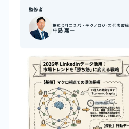
監修者
株式会社コスパ・テクノロジ-ズ 代表取
中島 嘉一