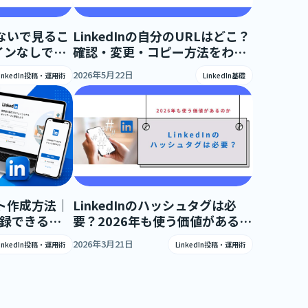
録しないで見るこ
LinkedInの自分のURLはどこ？
インなしで見
確認・変更・コピー方法をわか
注意点
りやすく解説
2026年5月22日
LinkedIn投稿・運用術
LinkedIn基礎
ウント作成方法｜
LinkedInのハッシュタグは必
登録できる手
要？2026年も使う価値があるの
】
か
2026年3月21日
LinkedIn投稿・運用術
LinkedIn投稿・運用術