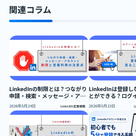
関連コラム
LinkedInの制限とは？つながり
LinkedInは登
申請・検索・メッセージ・アカ
とができる？ログ
ウント制限と営業利用の注意点
える範囲と足跡の
2026年5月24日
2026年5月23日
LinkedIn営業戦略