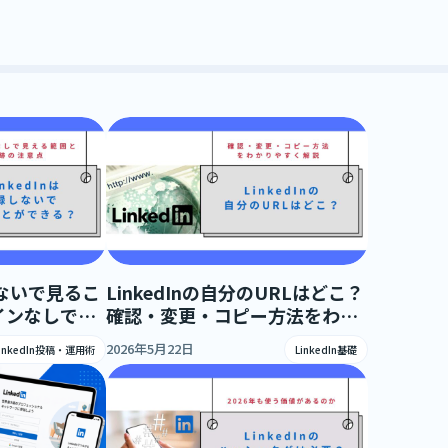
録しないで見るこ
LinkedInの自分のURLはどこ？
インなしで見
確認・変更・コピー方法をわか
注意点
りやすく解説
2026年5月22日
LinkedIn投稿・運用術
LinkedIn基礎