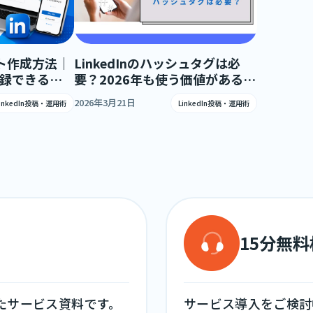
ウント作成方法｜
LinkedInのハッシュタグは必
登録できる手
要？2026年も使う価値があるの
】
か
2026年3月21日
LinkedIn投稿・運用術
LinkedIn投稿・運用術
15分無
めたサービス資料です。
サービス導入をご検討