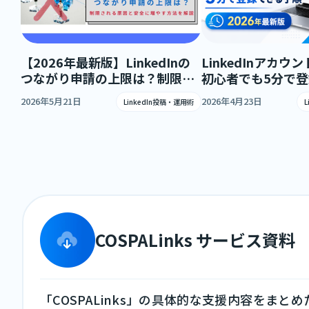
【2026年最新版】LinkedInの
LinkedInアカ
つながり申請の上限は？制限さ
初心者でも5分で
れる原因と安全に増やす方法を
順【2026年最新版
2026年5月21日
2026年4月23日
LinkedIn投稿・運用術
解説
COSPALinks サービス資料
「COSPALinks」の具体的な支援内容をまと